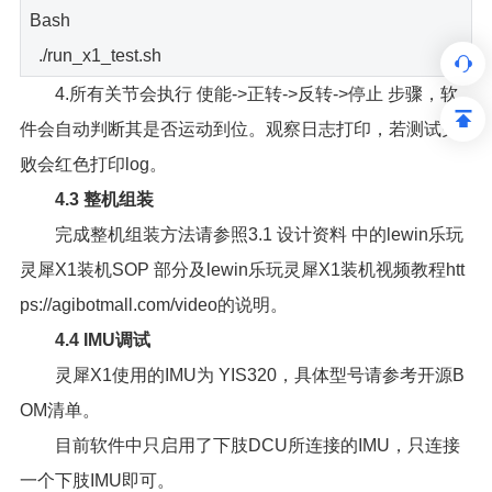
Bash
./run_x1_test.sh
4.所有关节会执行 使能->正转->反转->停止 步骤，软
件会自动判断其是否运动到位。观察日志打印，若测试失
败会红色打印log。
4.3 整机组装
完成整机组装方法请参照3.1 设计资料 中的lewin乐玩
灵犀X1装机SOP 部分及lewin乐玩灵犀X1装机视频教程htt
ps://agibotmall.com/video的说明。
4.4 IMU调试
灵犀X1使用的IMU为 YIS320，具体型号请参考开源B
OM清单。
目前软件中只启用了下肢DCU所连接的IMU，只连接
一个下肢IMU即可。